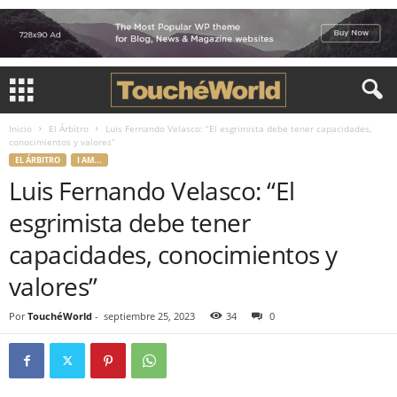
Inicio
El Árbitro
Luis Fernando Velasco: “El esgrimista debe tener capacidades,
conocimientos y valores”
EL ÁRBITRO
I AM...
Luis Fernando Velasco: “El
esgrimista debe tener
capacidades, conocimientos y
valores”
Por
TouchéWorld
-
septiembre 25, 2023
34
0