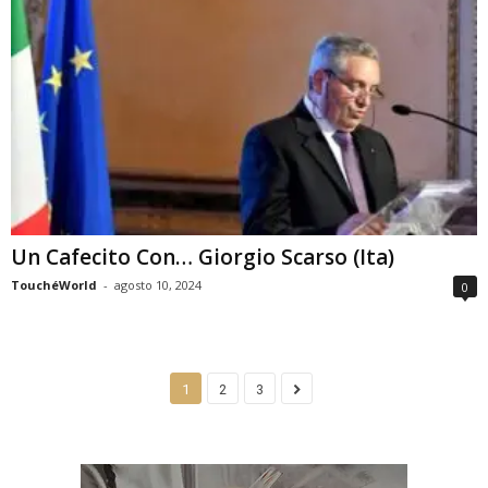
Un Cafecito Con… Giorgio Scarso (Ita)
TouchéWorld
-
agosto 10, 2024
0
1
2
3