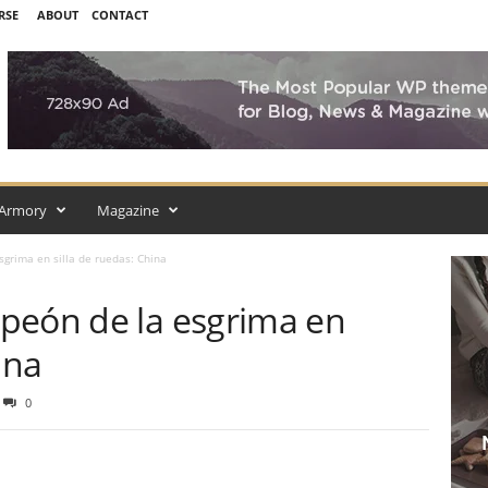
RSE
ABOUT
CONTACT
Armory
Magazine
grima en silla de ruedas: China
peón de la esgrima en
ina
0