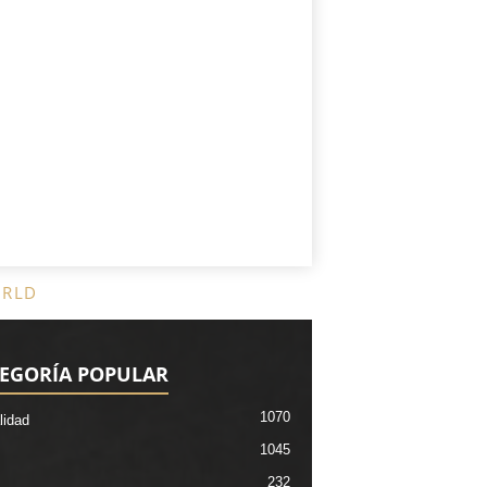
ORLD
EGORÍA POPULAR
1070
lidad
1045
232
.