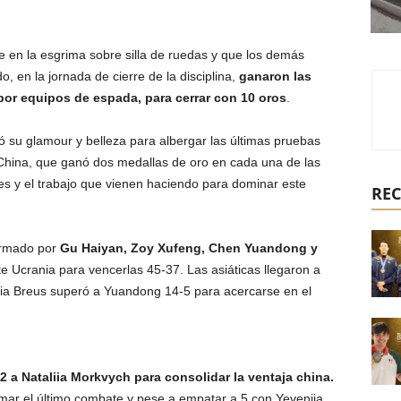
e en la esgrima sobre silla de ruedas y que los demás
, en la jornada de cierre de la disciplina,
ganaron las
por equipos de espada, para cerrar con 10 oros
.
ó su glamour y belleza para albergar las últimas pruebas
China, que ganó dos medallas de oro en cada una de las
res y el trabajo que vienen haciendo para dominar este
REC
ormado por
Gu Haiyan, Zoy Xufeng, Chen Yuandong y
 Ucrania para vencerlas 45-37. Las asiáticas llegaron a
iia Breus superó a Yuandong 14-5 para acercarse en el
 a Nataliia Morkvych para consolidar la ventaja china.
mar el último combate y pese a empatar a 5 con Yeveniia