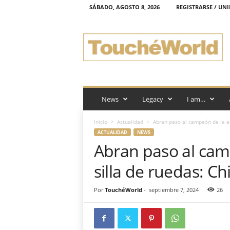
SÁBADO, AGOSTO 8, 2026
REGISTRARSE / UNI
T
o
u
c
h
é
W
o
News
Legacy
I am…
r
l
Inicio
Actualidad
Abran paso al campeón de la es
d
ACTUALIDAD
NEWS
Abran paso al cam
silla de ruedas: Ch
Por
TouchéWorld
-
septiembre 7, 2024
26