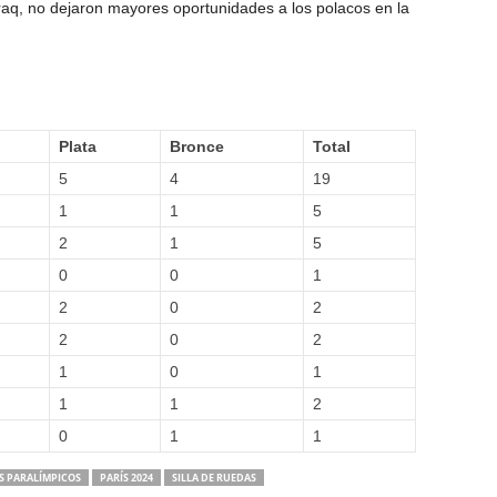
raq, no dejaron mayores oportunidades a los polacos en la
Plata
Bronce
Total
5
4
19
1
1
5
2
1
5
0
0
1
2
0
2
2
0
2
1
0
1
1
1
2
0
1
1
S PARALÍMPICOS
PARÍS 2024
SILLA DE RUEDAS