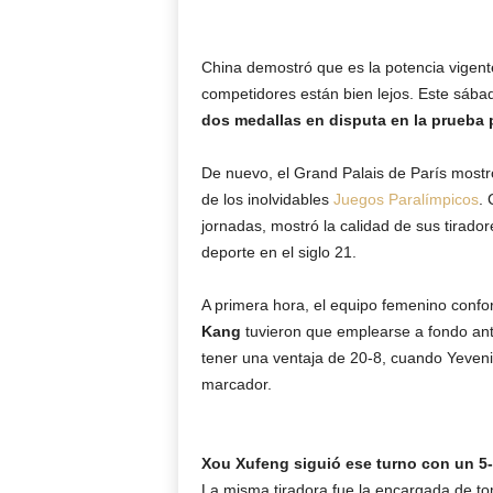
China demostró que es la potencia vigent
competidores están bien lejos. Este sábado
dos medallas en disputa en la prueba 
De nuevo, el Grand Palais de París mostr
de los inolvidables
Juegos Paralímpicos
. 
jornadas, mostró la calidad de sus tirado
deporte en el siglo 21.
A primera hora, el equipo femenino conf
Kang
tuvieron que emplearse a fondo ante
tener una ventaja de 20-8, cuando Yeven
marcador.
Xou Xufeng siguió ese turno con un 5-2
La misma tiradora fue la encargada de to