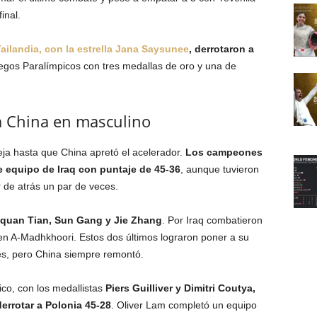
inal.
ailandia, con la estrella Jana Saysunee
, derrotaron a
egos Paralímpicos con tres medallas de oro y una de
ra China en masculino
eja hasta que China apretó el acelerador.
Los campeones
e equipo de Iraq con puntaje de 45-36
, aunque tuvieron
 de atrás un par de veces.
quan Tian, Sun Gang y Jie Zhang
. Por Iraq combatieron
en A-Madhkhoori. Estos dos últimos lograron poner a su
es, pero China siempre remontó.
nico, con los medallistas
Piers Guilliver y Dimitri Coutya,
errotar a Polonia 45-28
. Oliver Lam completó un equipo