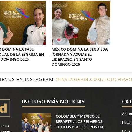
 DOMINA LA FASE
MÉXICO DOMINA LA SEGUNDA
DUAL DE LA ESGRIMA EN
JORNADA Y ASUME EL
 DOMINGO 2026
LIDERAZGO EN SANTO
DOMINGO 2026
UENOS EN INSTAGRAM
@INSTAGRAM.COM/TOUCHEW
INCLUSO MÁS NOTICIAS
CAT
Actua
COLOMBIA Y MÉXICO SE
REPARTEN LOS PRIMEROS
News
vamos
TÍTULOS POR EQUIPOS EN...
I Am..
ruimos