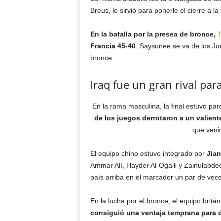
Breus, le sirvió para ponerle el cierre a la f
En la batalla por la presea de bronce,
T
Francia 45-40
. Saysunee se va de los Ju
bronce.
Iraq fue un gran rival pa
En la rama masculina, la final estuvo par
de los juegos derrotaron a un valient
que venir
El equipo chino estuvo integrado por
Jian
Ammar Alí, Hayder Al-Ogaili y Zainulabde
país arriba en el marcador un par de vec
En la lucha por el bronce, el equipo britá
consiguió una ventaja temprana para d