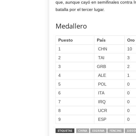
que, aunque cayó en semifinales contra I
batalla por el tercer lugar.
Medallero
Puesto
País
Oro
1
CHN
10
2
TAI
3
3
GRB
2
4
ALE
1
5
POL
0
6
ITA
0
7
IRQ
0
8
UCR
0
9
ESP
0
ETIQUETAS
CHINA
ESGRIMA
FENCING
JUEGO