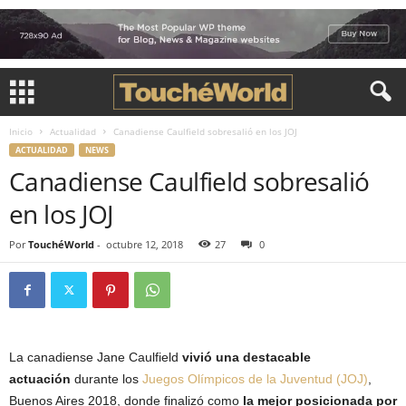
Inicio
Actualidad
Canadiense Caulfield sobresalió en los JOJ
ACTUALIDAD
NEWS
Canadiense Caulfield sobresalió
en los JOJ
Por
TouchéWorld
-
octubre 12, 2018
27
0
La canadiense Jane Caulfield
vivió una destacable
actuación
durante los
Juegos Olímpicos de la Juventud (JOJ)
,
Buenos Aires 2018, donde finalizó como
la mejor posicionada por