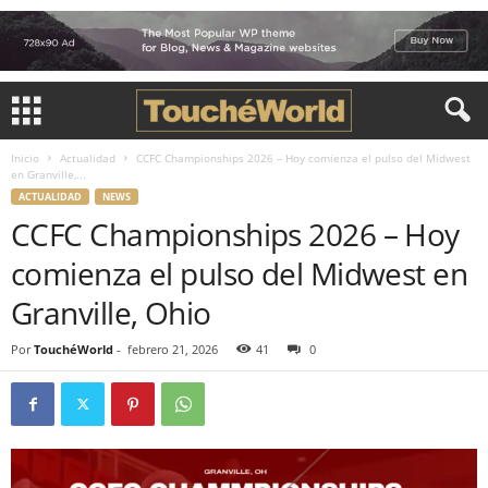
Inicio
Actualidad
CCFC Championships 2026 – Hoy comienza el pulso del Midwest
en Granville,...
ACTUALIDAD
NEWS
CCFC Championships 2026 – Hoy
comienza el pulso del Midwest en
Granville, Ohio
Por
TouchéWorld
-
febrero 21, 2026
41
0