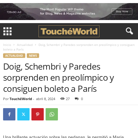
Inicio
Actualidad
Doig, Schembri y Paredes sorprenden en preolímpico y consiguen
boleto a París
ACTUALIDAD
NEWS
Doig, Schembri y Paredes
sorprenden en preolímpico y
consiguen boleto a París
Por
TouchéWorld
-
abril 8, 2024
27
0
Una brillante actuación sobre las pedanas, le permitió a Maria