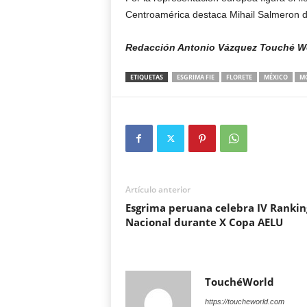
Centroamérica destaca Mihail Salmeron d
Redacción Antonio Vázquez Touché W
ETIQUETAS
ESGRIMA FIE
FLORETE
MÉXICO
M
Artículo anterior
Esgrima peruana celebra IV Rankin
Nacional durante X Copa AELU
TouchéWorld
https://toucheworld.com