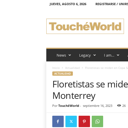
JUEVES, AGOSTO 6, 2026
REGISTRARSE / UNIR
T
o
u
c
h
é
W
o
News
Legacy
I am…
r
l
Inicio
Actualidad
Floretistas se miden en Copa S
d
ACTUALIDAD
Floretistas se mid
Monterrey
Por
TouchéWorld
-
septiembre 16, 2023
26