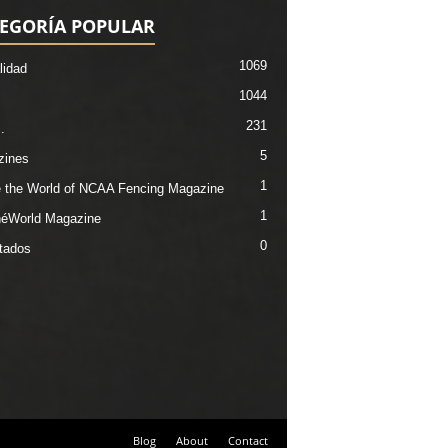
EGORÍA POPULAR
1069
lidad
1044
231
.
5
zines
1
e the World of NCAA Fencing Magazine
1
éWorld Magazine
0
tados
Blog
About
Contact