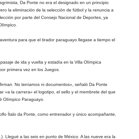
 esgrimista, Da Ponte no era el designado en un principio
o la eliminación de la selección de fútbol y la renuncia a
lección por parte del Consejo Nacional de Deportes, ya
Olímpico.
entura para que el tirador paraguayo llegase a tiempo el
asaje de ida y vuelta y estadía en la Villa Olímpica
por primera vez en los Juegos.
nfirman. No teníamos ni documentos», señaló Da Ponte
r «a la carrera» el logotipo, el sello y el membrete del que
té Olímpico Paraguayo.
dolfo Ítalo da Ponte, como entrenador y único acompañante,
. Llegué a las seis en punto de México. A las nueve era la