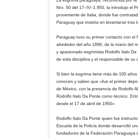
La esgrima paraguaya, reconocida por la
Nro. 50 del 17–IV–1.950, la introdujo el 
proveniente de Italia, donde fue contrata
Paraguay que insistía en levantarse tras l
Paraguay tuvo su primer contacto con el f
alrededor del año 1896, de la mano del ma
y apasionado esgrimista Rodolfo Italo D
de esta disciplina y el responsable de su d
Si bien la esgrima tiene más de 100 años 
conocen y saben que «fue el primer depo
de México, con la presencia de Rodolfo 
Rodolfo Italo Da Ponte como técnico. Ent
desde el 17 de abril de 1950».
Rodolfo Italo Da Ponte quien fue instruc
Escuela de la Policía donde desarrolló un
fundadores de la Federación Paraguaya d