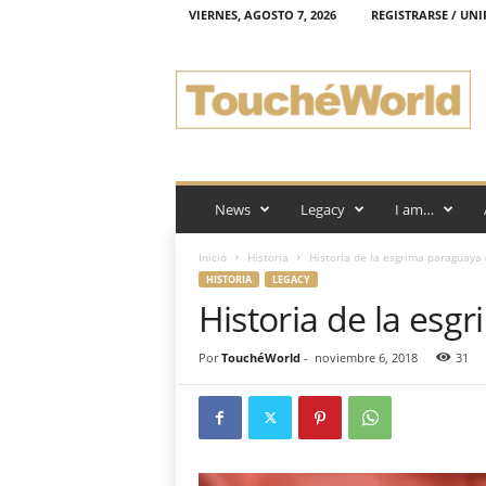
VIERNES, AGOSTO 7, 2026
REGISTRARSE / UNI
T
o
u
c
h
é
W
o
News
Legacy
I am…
r
l
Inicio
Historia
Historia de la esgrima paraguaya 
d
HISTORIA
LEGACY
Historia de la esg
Por
TouchéWorld
-
noviembre 6, 2018
31