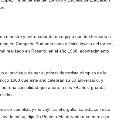
 López», Intendencia del Ejército y Escuela de Educación
ón.
 como maestro y entrenador de un equipo que fue formado a
lmente en Campeón Sudamericano y único invicto del torneo,
nal realizado en Rosario, en el año 1968, acontecimiento
 el privilegio de ser el primer deportista olímpico de la
éxico 1968 que este año celebran su 50 aniversario, y
 por una casualidad que ahora, a sus 79 años, guarda
a vida».
sión cumplida y me voy’. Es el orgullo. La vida con esto
stoy de más», dijo Da Ponte a Efe durante una entrevista