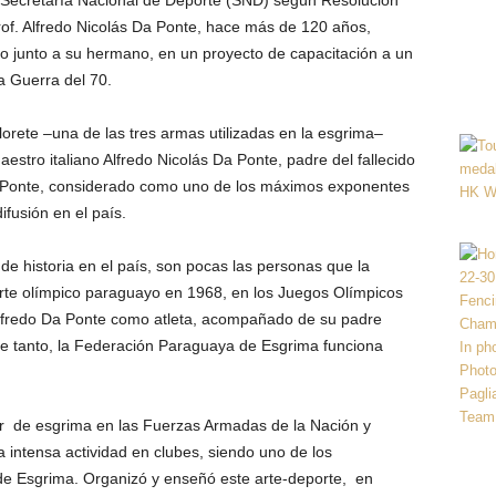
 Secretaría Nacional de Deporte (SND) según Resolución
Prof. Alfredo Nicolás Da Ponte, hace más de 120 años,
do junto a su hermano, en un proyecto de capacitación a un
a Guerra del 70.
lorete –una de las tres armas utilizadas en la esgrima–
estro italiano Alfredo Nicolás Da Ponte, padre del fallecido
a Ponte, considerado como uno de los máximos exponentes
ifusión en el país.
de historia en el país, son pocas las personas que la
rte olímpico paraguayo en 1968, en los Juegos Olímpicos
Alfredo Da Ponte como atleta, acompañado de su padre
re tanto, la Federación Paraguaya de Esgrima funciona
tor de esgrima en las Fuerzas Armadas de la Nación y
a intensa actividad en clubes, siendo uno de los
e Esgrima. Organizó y enseñó este arte-deporte, en