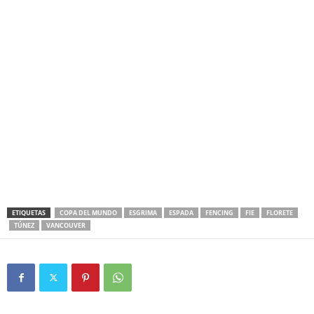
ETIQUETAS
COPA DEL MUNDO
ESGRIMA
ESPADA
FENCING
FIE
FLORETE
TÚNEZ
VANCOUVER