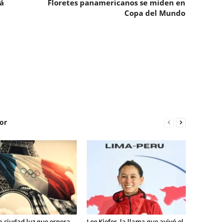
á
Floretes panamericanos se miden en
Copa del Mundo
or
la ciudad luz que espera
Lee Kiefer, la llama que avivó el