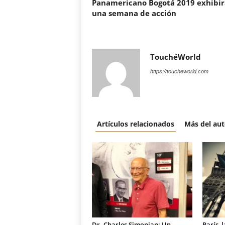
Panamericano Bogotá 2019 exhibir
una semana de acción
TouchéWorld
https://toucheworld.com
Artículos relacionados
Más del aut
Dr. Charles Simonian: Un
París, 