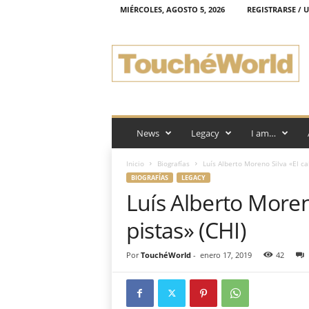
MIÉRCOLES, AGOSTO 5, 2026
REGISTRARSE / 
T
o
u
c
h
é
W
o
News
Legacy
I am…
r
l
Inicio
Biografías
Luís Alberto Moreno Silva «El ca
d
BIOGRAFÍAS
LEGACY
Luís Alberto Moreno
pistas» (CHI)
Por
TouchéWorld
-
enero 17, 2019
42