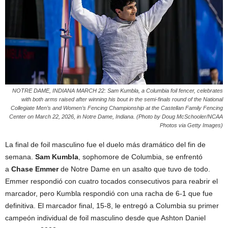
NOTRE DAME, INDIANA MARCH 22: Sam Kumbla, a Columbia foil fencer, celebrates
with both arms raised after winning his bout in the semi-finals round of the National
Collegiate Men’s and Women’s Fencing Championship at the Castellan Family Fencing
Center on March 22, 2026, in Notre Dame, Indiana. (Photo by Doug McSchooler/NCAA
Photos via Getty Images)
La final de foil masculino fue el duelo más dramático del fin de
semana.
Sam Kumbla
, sophomore de Columbia, se enfrentó
a
Chase Emmer
de Notre Dame en un asalto que tuvo de todo.
Emmer respondió con cuatro tocados consecutivos para reabrir el
marcador, pero Kumbla respondió con una racha de 6-1 que fue
definitiva. El marcador final, 15-8, le entregó a Columbia su primer
campeón individual de foil masculino desde que Ashton Daniel