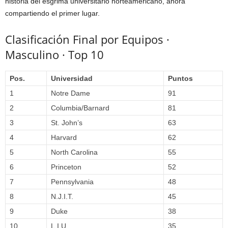
historia del esgrima universitario norteamericano, ahora
compartiendo el primer lugar.
Clasificación Final por Equipos ·
Masculino · Top 10
Pos.
Universidad
Puntos
1
Notre Dame
91
2
Columbia/Barnard
81
3
St. John’s
63
4
Harvard
62
5
North Carolina
55
6
Princeton
52
7
Pennsylvania
48
8
N.J.I.T.
45
9
Duke
38
10
L.I.U.
35