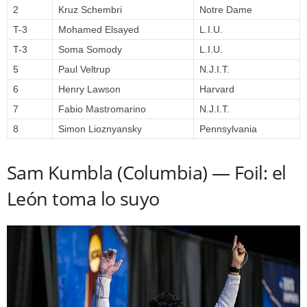
2
Kruz Schembri
Notre Dame
T-3
Mohamed Elsayed
L.I.U.
T-3
Soma Somody
L.I.U.
5
Paul Veltrup
N.J.I.T.
6
Henry Lawson
Harvard
7
Fabio Mastromarino
N.J.I.T.
8
Simon Lioznyansky
Pennsylvania
Sam Kumbla (Columbia) — Foil: el
León toma lo suyo