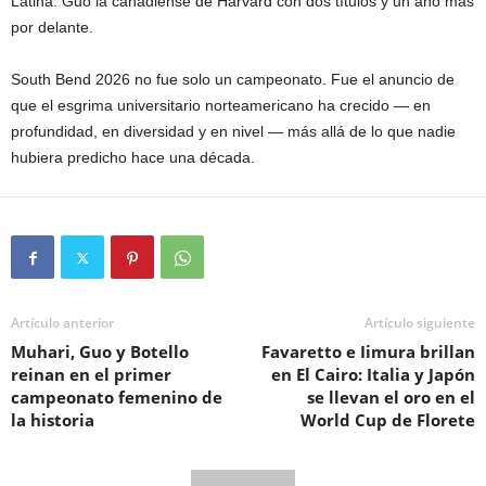
Latina. Guo la canadiense de Harvard con dos títulos y un año más
por delante.
South Bend 2026 no fue solo un campeonato. Fue el anuncio de
que el esgrima universitario norteamericano ha crecido — en
profundidad, en diversidad y en nivel — más allá de lo que nadie
hubiera predicho hace una década.
Artículo anterior
Artículo siguiente
Muhari, Guo y Botello
Favaretto e Iimura brillan
reinan en el primer
en El Cairo: Italia y Japón
campeonato femenino de
se llevan el oro en el
la historia
World Cup de Florete