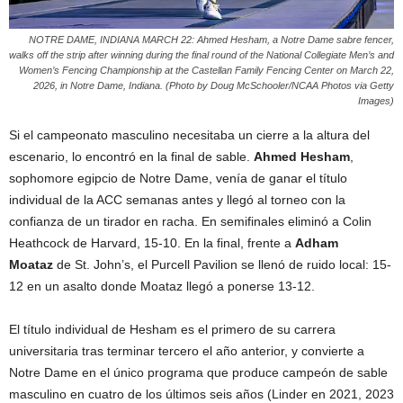
NOTRE DAME, INDIANA MARCH 22: Ahmed Hesham, a Notre Dame sabre fencer,
walks off the strip after winning during the final round of the National Collegiate Men’s and
Women’s Fencing Championship at the Castellan Family Fencing Center on March 22,
2026, in Notre Dame, Indiana. (Photo by Doug McSchooler/NCAA Photos via Getty
Images)
Si el campeonato masculino necesitaba un cierre a la altura del
escenario, lo encontró en la final de sable.
Ahmed Hesham
,
sophomore egipcio de Notre Dame, venía de ganar el título
individual de la ACC semanas antes y llegó al torneo con la
confianza de un tirador en racha. En semifinales eliminó a Colin
Heathcock de Harvard, 15-10. En la final, frente a
Adham
Moataz
de St. John’s, el Purcell Pavilion se llenó de ruido local: 15-
12 en un asalto donde Moataz llegó a ponerse 13-12.
El título individual de Hesham es el primero de su carrera
universitaria tras terminar tercero el año anterior, y convierte a
Notre Dame en el único programa que produce campeón de sable
masculino en cuatro de los últimos seis años (Linder en 2021, 2023