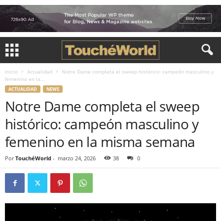
Inicio
Actualidad
Notre Dame completa el sweep histórico: campeón masculino y
femenino en la...
ACTUALIDAD
NEWS
Notre Dame completa el sweep
histórico: campeón masculino y
femenino en la misma semana
Por
TouchéWorld
-
marzo 24, 2026
38
0