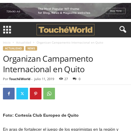
Inicio
Actualidad
Organizan Campamento Internacional en Quito
ACTUALIDAD
NEWS
Organizan Campamento
Internacional en Quito
Por
TouchéWorld
-
julio 11, 2019
27
0
Foto: Cortesía Club Europeo de Quito
En aras de fortalecer el juego de los esgrimistas en la región y