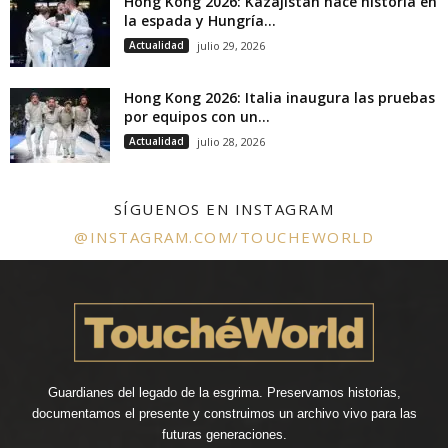
Hong Kong 2026: Kazajistán hace historia en
la espada y Hungría...
Actualidad
julio 29, 2026
Hong Kong 2026: Italia inaugura las pruebas
por equipos con un...
Actualidad
julio 28, 2026
SÍGUENOS EN INSTAGRAM
@INSTAGRAM.COM/TOUCHEWORLD
Guardianes del legado de la esgrima. Preservamos historias,
documentamos el presente y construimos un archivo vivo para las
futuras generaciones.