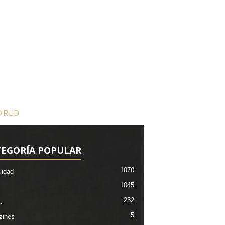
ORLD
TEGORÍA POPULAR
1070
lidad
1045
232
.
5
zines