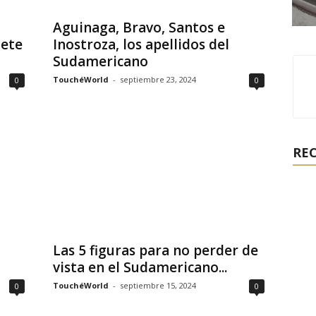
Aguinaga, Bravo, Santos e
dete
Inostroza, los apellidos del
Sudamericano
TouchéWorld
-
septiembre 23, 2024
0
0
RE
Las 5 figuras para no perder de
vista en el Sudamericano...
TouchéWorld
-
septiembre 15, 2024
0
0