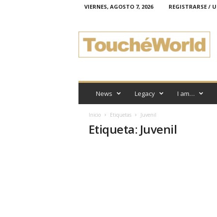
VIERNES, AGOSTO 7, 2026
REGISTRARSE / U
T
o
u
c
h
é
W
o
News
Legacy
I am…
r
l
Inicio
Etiquetas
Juvenil
d
Etiqueta: Juvenil