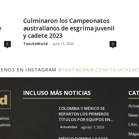
Culminaron los Campeonatos
e
australianos de esgrima juvenil
y cadete 2023
TouchéWorld
-
julio 11, 2023
0
0
UENOS EN INSTAGRAM
@INSTAGRAM.COM/TOUCHEW
INCLUSO MÁS NOTICIAS
CA
Actua
COLOMBIA Y MÉXICO SE
REPARTEN LOS PRIMEROS
News
vamos
TÍTULOS POR EQUIPOS EN...
I Am..
ruimos
Actualidad
agosto 7, 2026
.
Maga
MÉXICO DOMINA LA FASE