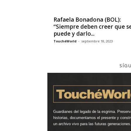
Rafaela Bonadona (BOL):
“Siempre deben creer que s
puede y darlo...
TouchéWorld
-
septiembre 18, 2023
SÍG
Guardianes del legado de la esgrima. Preser
historias, documentamos el presente y const
un archivo vivo para las futuras generaciones