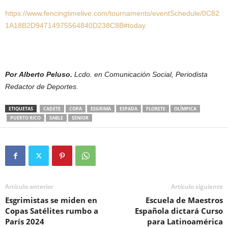
https://www.fencingtimelive.com/tournaments/eventSchedule/0C82
1A18B2D94714975564840D238C8B#today
Por Alberto Peluso.
Lcdo. en Comunicación Social, Periodista
Redactor de Deportes.
ETIQUETAS
CADETE
COPA
ESGRIMA
ESPADA
FLORETE
OLÍMPICA
PUERTO RICO
SABLE
SENIOR
Artículo anterior
Artículo siguiente
Esgrimistas se miden en
Escuela de Maestros
Copas Satélites rumbo a
Española dictará Curso
París 2024
para Latinoamérica