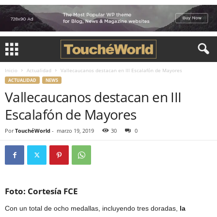
Inicio
Actualidad
Vallecaucanos destacan en III Escalafón de Mayores
ACTUALIDAD
NEWS
Vallecaucanos destacan en III
Escalafón de Mayores
Por
TouchéWorld
-
marzo 19, 2019
30
0
Foto: Cortesía FCE
Con un total de ocho medallas, incluyendo tres doradas,
la