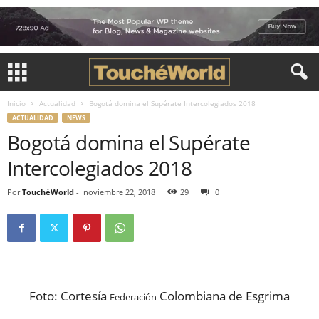
Inicio
Actualidad
Bogotá domina el Supérate Intercolegiados 2018
ACTUALIDAD
NEWS
Bogotá domina el Supérate
Intercolegiados 2018
Por
TouchéWorld
-
noviembre 22, 2018
29
0
Foto: Cortesía
Colombiana de Esgrima
Federación