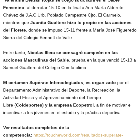
Valentina Beltrán Rojas se colgó la dorada en el Sable
Femenino
, al derrotar 15-10 en la final a Ana María Alderete
Chávez de J.A.C Urb. Poblado Campestre Cjto. El Carmelo,
mientras que
Juanita Gualtero hizo lo propio en las acciones
del Florete
, donde se impuso 15-11 frente a María José Figueredo
Sierra del Colegio Bennett de Valle.
Entre tanto,
Nicolas Illera se consagró campeón en las
acciones Masculinas del Sable
, prueba en la que venció 15-13 a
Samuel Gualtero del Colegio Comfatolima.
El certamen Supérate Intercolegiados
,
es organizado
por el
Departamento Administrativo del Deporte, la Recreación, la
Actividad Física y el Aprovechamiento del Tiempo
Libre
(Coldeportes) y la empresa Ecopetrol
, a fin de motivar e
incentivar a los jóvenes en el estudio y la práctica deportiva.
Ver resultados completos de la
competencia:
https://toucheworld.com/resultados-superate-