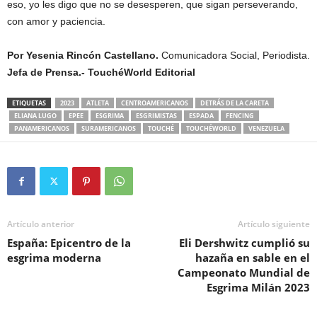
eso, yo les digo que no se desesperen, que sigan perseverando,
con amor y paciencia.
Por Yesenia Rincón Castellano.
Comunicadora Social, Periodista.
Jefa de Prensa.- TouchéWorld Editorial
ETIQUETAS
2023
ATLETA
CENTROAMERICANOS
DETRÁS DE LA CARETA
ELIANA LUGO
EPEE
ESGRIMA
ESGRIMISTAS
ESPADA
FENCING
PANAMERICANOS
SURAMERICANOS
TOUCHÉ
TOUCHÉWORLD
VENEZUELA
Artículo anterior
Artículo siguiente
España: Epicentro de la
Eli Dershwitz cumplió su
esgrima moderna
hazaña en sable en el
Campeonato Mundial de
Esgrima Milán 2023