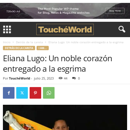
Inicio
Detrás de la careta
Eliana Lugo: Un noble corazón entregado a la esgrima
DETRÁS DE LA CARETA
I AM...
Eliana Lugo: Un noble corazón
entregado a la esgrima
Por
TouchéWorld
-
julio 25, 2023
44
0