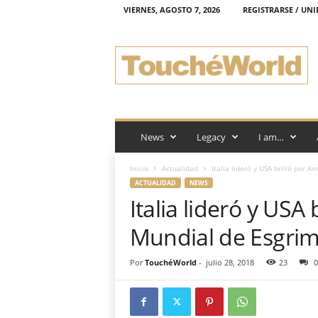
VIERNES, AGOSTO 7, 2026
REGISTRARSE / UNI
T
o
u
c
h
é
W
o
News
Legacy
I am…
r
l
Inicio
Actualidad
Italia lideró y USA brilló por 
d
ACTUALIDAD
NEWS
Italia lideró y USA
Mundial de Esgri
Por
TouchéWorld
-
julio 28, 2018
23
0