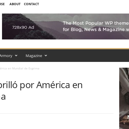
RSE
ABOUT
CONTACT
Armory
Magazine
América en Mundial de Esgrima
 brilló por América en
ma