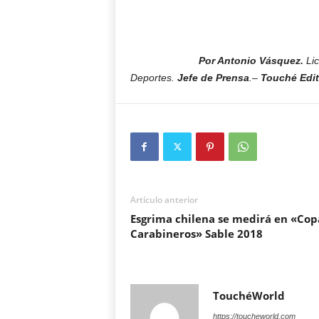
Por Antonio Vásquez.
Li
Deportes.
Jefe de Prensa
.–
Touché Edito
Artículo anterior
Esgrima chilena se medirá en «Cop
Carabineros» Sable 2018
TouchéWorld
https://toucheworld.com