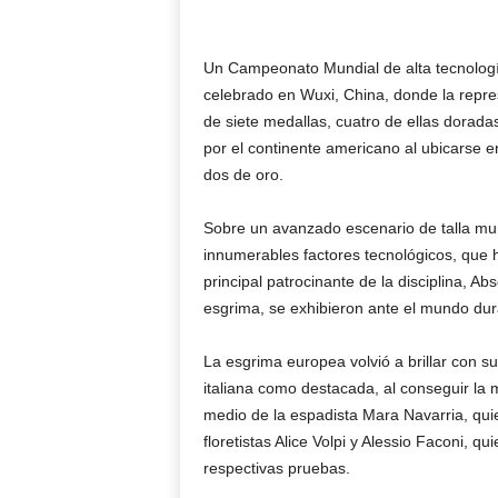
Un Campeonato Mundial de alta tecnología
celebrado en Wuxi, China, donde la represe
de siete medallas, cuatro de ellas dorad
por el continente americano al ubicarse en
dos de oro.
Sobre un avanzado escenario de talla mund
innumerables factores tecnológicos, que hi
principal patrocinante de la disciplina, 
esgrima, se exhibieron ante el mundo du
La esgrima europea volvió a brillar con s
italiana como destacada, al conseguir la
medio de la espadista Mara Navarria, quie
floretistas Alice Volpi y Alessio Faconi, q
respectivas pruebas.