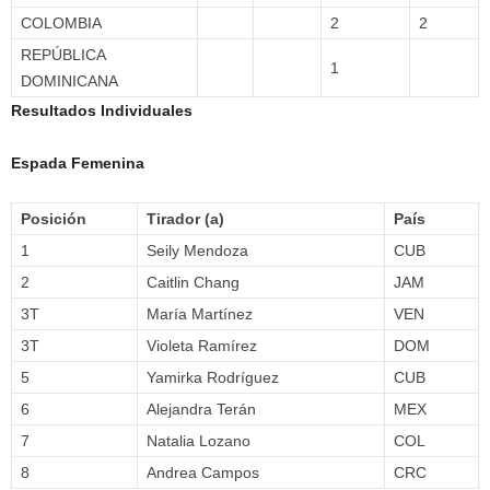
COLOMBIA
2
2
REPÚBLICA
1
DOMINICANA
Resultados Individuales
Espada Femenina
Posición
Tirador (a)
País
1
Seily Mendoza
CUB
2
Caitlin Chang
JAM
3T
María Martínez
VEN
3T
Violeta Ramírez
DOM
5
Yamirka Rodríguez
CUB
6
Alejandra Terán
MEX
7
Natalia Lozano
COL
8
Andrea Campos
CRC