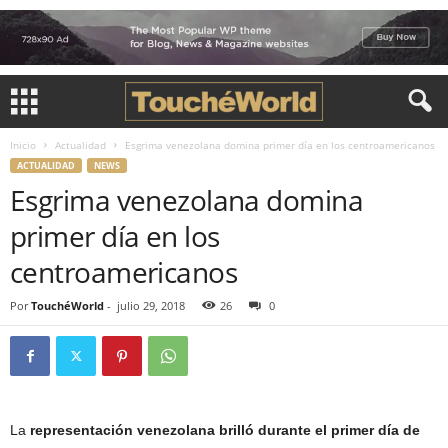
Inicio
Actualidad
Esgrima venezolana domina primer día en los centroamericanos
ACTUALIDAD
NEWS
Esgrima venezolana domina
primer día en los
centroamericanos
Por
TouchéWorld
-
julio 29, 2018
26
0
La
representación venezolana brilló durante el primer día de