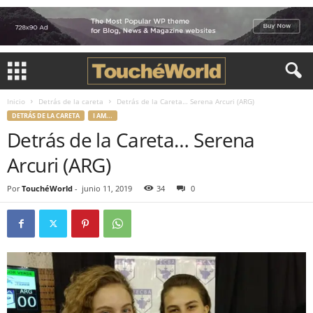
Inicio
Detrás de la careta
Detrás de la Careta… Serena Arcuri (ARG)
DETRÁS DE LA CARETA
I AM...
Detrás de la Careta… Serena
Arcuri (ARG)
Por
TouchéWorld
-
junio 11, 2019
34
0