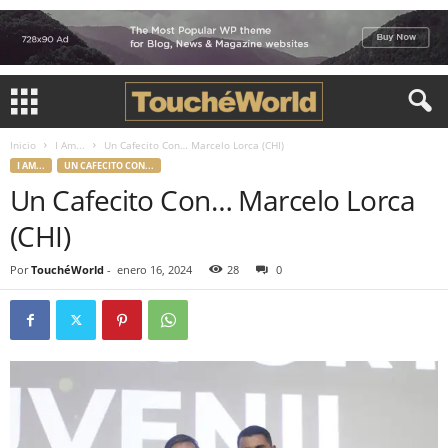
Inicio
I Am...
Un Cafecito Con… Marcelo Lorca (CHI)
I AM...
UN CAFECITO CON...
Un Cafecito Con… Marcelo Lorca
(CHI)
Por
TouchéWorld
-
enero 16, 2024
28
0