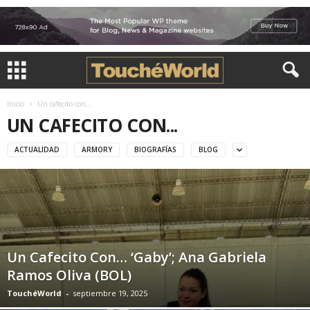
Inicio
Un cafecito con...
UN CAFECITO CON...
ACTUALIDAD
ARMORY
BIOGRAFÍAS
BLOG
Un Cafecito Con… ‘Gaby’; Ana Gabriela
Ramos Oliva (BOL)
TouchéWorld
-
septiembre 19, 2025