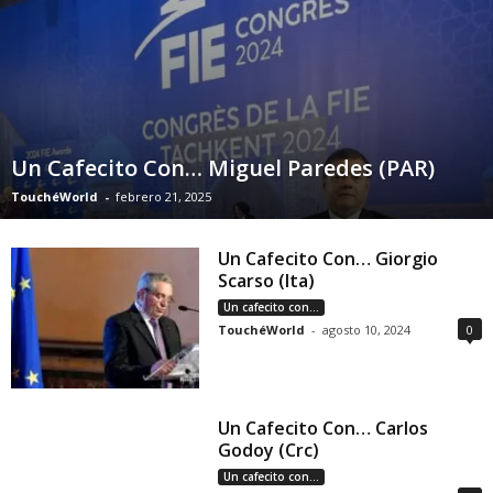
Un Cafecito Con… Miguel Paredes (PAR)
TouchéWorld
-
febrero 21, 2025
Un Cafecito Con… Giorgio
Scarso (Ita)
Un cafecito con...
TouchéWorld
-
agosto 10, 2024
0
Un Cafecito Con… Carlos
Godoy (Crc)
Un cafecito con...