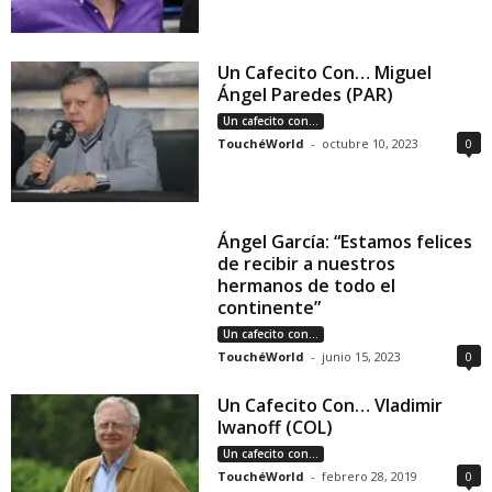
Un Cafecito Con… Miguel
Ángel Paredes (PAR)
Un cafecito con...
TouchéWorld
-
octubre 10, 2023
0
Ángel García: “Estamos felices
de recibir a nuestros
hermanos de todo el
continente”
Un cafecito con...
TouchéWorld
-
junio 15, 2023
0
Un Cafecito Con… Vladimir
Iwanoff (COL)
Un cafecito con...
TouchéWorld
-
febrero 28, 2019
0