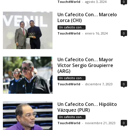
TouchéWorld
-
agosto 3, 2024
0
Un Cafecito Con… Marcelo
Lorca (CHI)
Un cafecito con...
TouchéWorld
-
enero 16, 2024
0
Un Cafecito Con… Mayor
Víctor Sergio Groupierre
(ARG)
Un cafecito con...
TouchéWorld
-
diciembre 7, 2023
0
Un Cafecito Con… Hipólito
Vázquez (PUR)
Un cafecito con...
TouchéWorld
-
noviembre 21, 2023
0