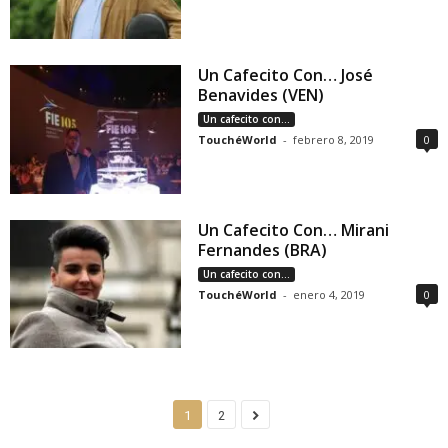
Un Cafecito Con… José
Benavides (VEN)
Un cafecito con...
TouchéWorld
-
febrero 8, 2019
0
Un Cafecito Con… Mirani
Fernandes (BRA)
Un cafecito con...
TouchéWorld
-
enero 4, 2019
0
1
2