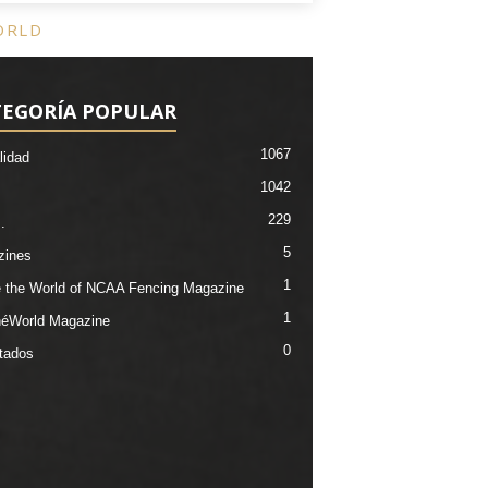
ORLD
TEGORÍA POPULAR
1067
lidad
1042
229
.
5
zines
1
e the World of NCAA Fencing Magazine
1
éWorld Magazine
0
tados