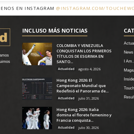
UENOS EN INSTAGRAM
@INSTAGRAM.COM/TOUCHEW
INCLUSO MÁS NOTICIAS
CA
Actua
COLOMBIA Y VENEZUELA
CONQUISTAN LOS PRIMEROS
News
vamos
TÍTULOS DE ESGRIMA EN
SANTO...
I Am..
ruimos
.
Actualidad
agosto 4, 2026
Maga
Insid
Hong Kong 2026: El
Campeonato Mundial que
Touch
Redefinió el Panorama de...
Resul
Actualidad
julio 31, 2026
Hong Kong 2026: Italia
domina el florete femenino y
Francia conquista...
Actualidad
julio 30, 2026