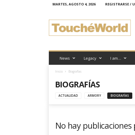
MARTES, AGOSTO 4, 2026
REGISTRARSE / 
T
o
u
c
h
é
W
o
News
Legacy
I am…
r
l
Inicio
Biografías
d
BIOGRAFÍAS
ACTUALIDAD
ARMORY
BIOGRAFÍAS
No hay publicaciones