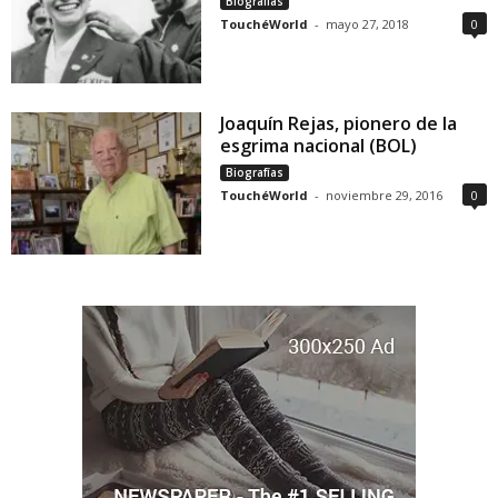
Biografías
TouchéWorld
-
mayo 27, 2018
0
Joaquín Rejas, pionero de la
esgrima nacional (BOL)
Biografías
TouchéWorld
-
noviembre 29, 2016
0