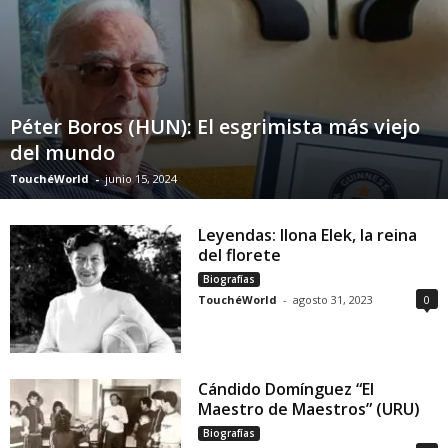
Péter Boros (HUN): El esgrimista más viejo
del mundo
TouchéWorld
-
junio 15, 2024
Leyendas: Ilona Elek, la reina
del florete
Biografías
TouchéWorld
-
agosto 31, 2023
0
Cándido Domínguez “El
Maestro de Maestros” (URU)
Biografías