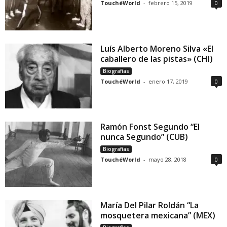
TouchéWorld
-
febrero 15, 2019
0
Luís Alberto Moreno Silva «El
caballero de las pistas» (CHI)
Biografías
TouchéWorld
-
enero 17, 2019
0
Ramón Fonst Segundo “El
nunca Segundo” (CUB)
Biografías
TouchéWorld
-
mayo 28, 2018
0
María Del Pilar Roldán “La
mosquetera mexicana” (MEX)