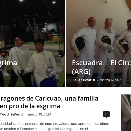
grima
Escuadra… El Cír
(ARG)
TouchéWorld
-
marzo 6, 2025
ragones de Caricuao, una familia
en pro de la esgrima
0
TouchéWorld
-
agosto 18, 2023
idaridad son los primeros de muchos valores que aprenden los niños
ue acuden a formarse como esgrimistas integrales en el...