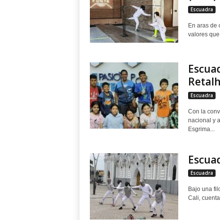
Escuadra
En aras de c
valores que 
Escua
Retal
Escuadra
Con la convi
nacional y a
Esgrima...
Escuad
Escuadra
Bajo una fil
Cali, cuenta