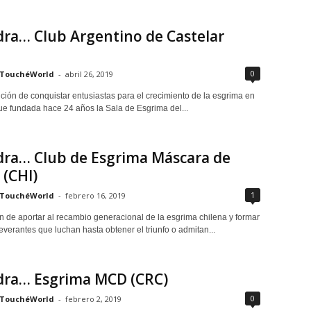
ra… Club Argentino de Castelar
0
TouchéWorld
-
abril 26, 2019
nción de conquistar entusiastas para el crecimiento de la esgrima en
fue fundada hace 24 años la Sala de Esgrima del...
dra… Club de Esgrima Máscara de
 (CHI)
1
TouchéWorld
-
febrero 16, 2019
ón de aportar al recambio generacional de la esgrima chilena y formar
everantes que luchan hasta obtener el triunfo o admitan...
dra… Esgrima MCD (CRC)
0
TouchéWorld
-
febrero 2, 2019