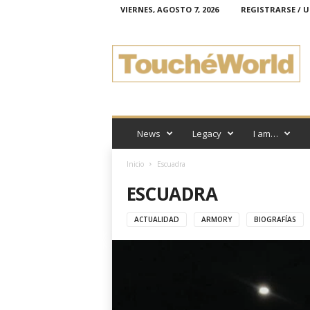
VIERNES, AGOSTO 7, 2026
REGISTRARSE / U
T
o
u
c
h
é
W
o
News
Legacy
I am…
r
l
Inicio
Escuadra
d
ESCUADRA
ACTUALIDAD
ARMORY
BIOGRAFÍAS