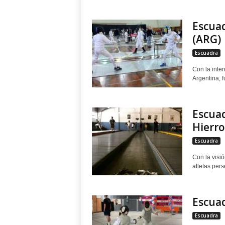
Escuad
(ARG)
Escuadra
Con la inte
Argentina, 
Escua
Hierro
Escuadra
Con la visi
atletas pers
Escua
Escuadra