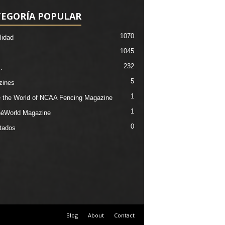
TEGORÍA POPULAR
1070
lidad
1045
232
.
5
zines
1
e the World of NCAA Fencing Magazine
1
éWorld Magazine
0
tados
Blog
About
Contact