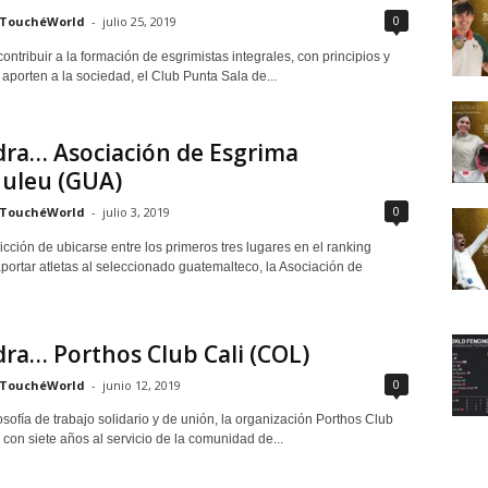
0
TouchéWorld
-
julio 25, 2019
ontribuir a la formación de esgrimistas integrales, con principios y
aporten a la sociedad, el Club Punta Sala de...
dra… Asociación de Esgrima
huleu (GUA)
0
TouchéWorld
-
julio 3, 2019
cción de ubicarse entre los primeros tres lugares en el ranking
portar atletas al seleccionado guatemalteco, la Asociación de
ra… Porthos Club Cali (COL)
0
TouchéWorld
-
junio 12, 2019
osofía de trabajo solidario y de unión, la organización Porthos Club
 con siete años al servicio de la comunidad de...