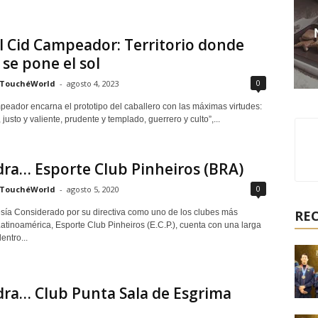
l Cid Campeador: Territorio donde
se pone el sol
0
TouchéWorld
-
agosto 4, 2023
peador encarna el prototipo del caballero con las máximas virtudes:
, justo y valiente, prudente y templado, guerrero y culto”,...
ra… Esporte Club Pinheiros (BRA)
0
TouchéWorld
-
agosto 5, 2020
esía Considerado por su directiva como uno de los clubes más
RE
atinoamérica, Esporte Club Pinheiros (E.C.P.), cuenta con una larga
entro...
ra… Club Punta Sala de Esgrima