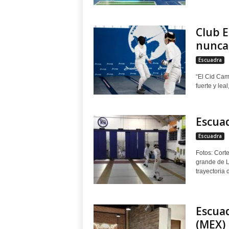
Club E
nunca 
Escuadra
“El Cid Cam
fuerte y leal
Escuad
Escuadra
Fotos: Cort
grande de L
trayectoria d
Escuad
(MEX)