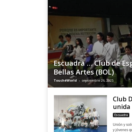
Escuadra … Club de Es
Bellas Artes (BOL)
TouchéWorld
-
septiembre 26, 2025
Club D
unida 
Escuadra
Unión y sol
y jóvenes q