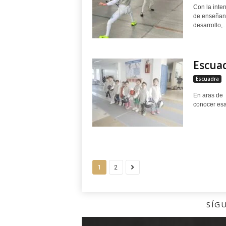
Con la inte
de enseñanz
desarrollo,..
Escua
Escuadra
En aras de 
conocer esa
1
2
SÍG