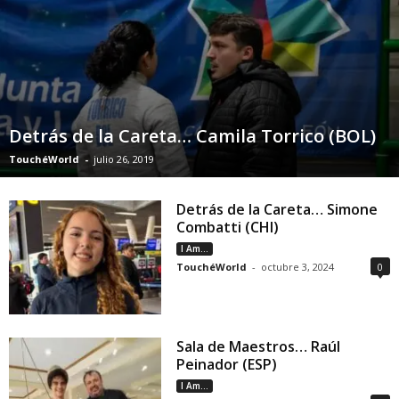
Detrás de la Careta… Camila Torrico (BOL)
TouchéWorld
-
julio 26, 2019
Detrás de la Careta… Simone
Combatti (CHI)
I Am...
TouchéWorld
-
octubre 3, 2024
0
Sala de Maestros… Raúl
Peinador (ESP)
I Am...