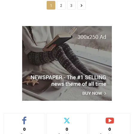
1
2
3
0
0
0