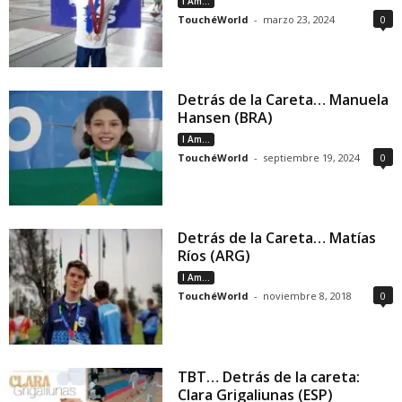
I Am...
TouchéWorld
-
marzo 23, 2024
0
Detrás de la Careta… Manuela
Hansen (BRA)
I Am...
TouchéWorld
-
septiembre 19, 2024
0
Detrás de la Careta… Matías
Ríos (ARG)
I Am...
TouchéWorld
-
noviembre 8, 2018
0
TBT… Detrás de la careta:
Clara Grigaliunas (ESP)