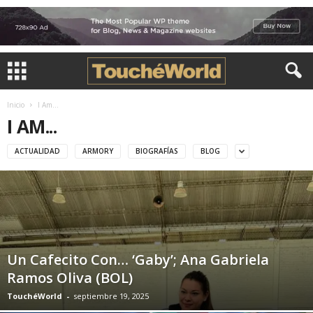
Inicio
I Am...
I AM...
ACTUALIDAD
ARMORY
BIOGRAFÍAS
BLOG
Un Cafecito Con… ‘Gaby’; Ana Gabriela
Ramos Oliva (BOL)
TouchéWorld
-
septiembre 19, 2025