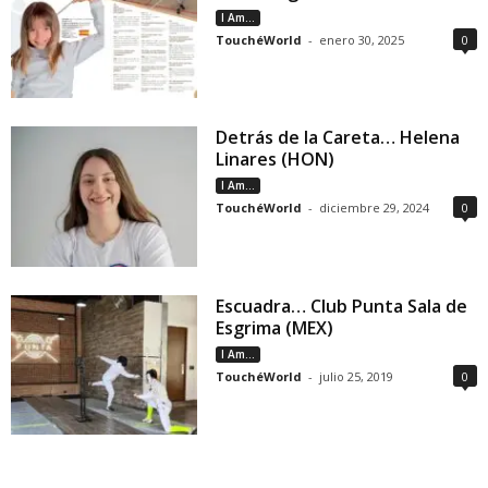
I Am...
TouchéWorld
-
enero 30, 2025
0
Detrás de la Careta… Helena
Linares (HON)
I Am...
TouchéWorld
-
diciembre 29, 2024
0
Escuadra… Club Punta Sala de
Esgrima (MEX)
I Am...
TouchéWorld
-
julio 25, 2019
0