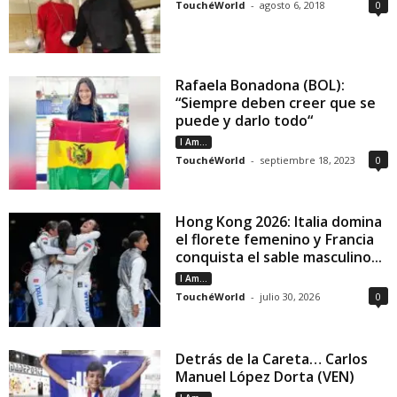
TouchéWorld
-
agosto 6, 2018
0
Rafaela Bonadona (BOL):
“Siempre deben creer que se
puede y darlo todo“
I Am...
TouchéWorld
-
septiembre 18, 2023
0
Hong Kong 2026: Italia domina
el florete femenino y Francia
conquista el sable masculino...
I Am...
TouchéWorld
-
julio 30, 2026
0
Detrás de la Careta… Carlos
Manuel López Dorta (VEN)